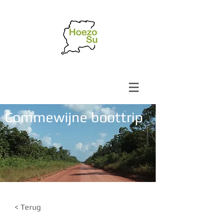
Commewijne boottrip
< Terug