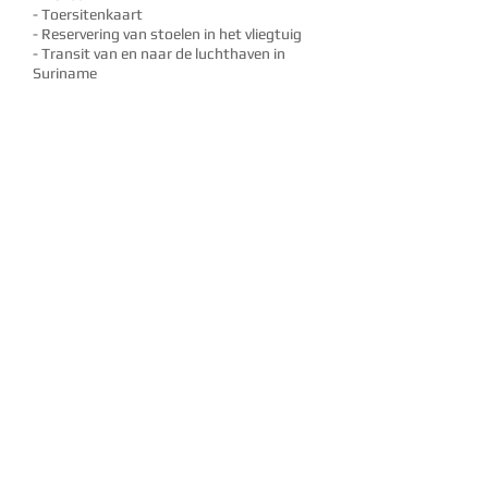
- Toersitenkaart
- Reservering van stoelen in het vliegtuig
- Transit van en naar de luchthaven in
Suriname
- Appartement met zwembad in
Paramaribo
- Bespreken van alle excursies op locatie
- Vervoer in Suriname
- Alle maaltijden en dranken tijdens het
verblijf (muv gedistilleerde dranken)
Heb je er zin in, of wil je meer weten,
neem dan contact op met hoezosu door
het
invullen van het contactformulier of
bel
+31 6 3754 1467