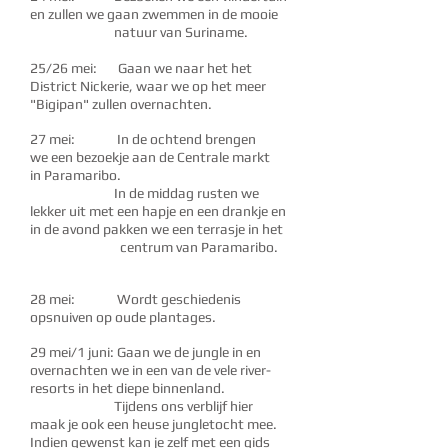
en zullen we gaan zwemmen in de mooie
natuur van Suriname.
25/26 mei: Gaan we naar het het
District Nickerie, waar we op het meer
"Bigipan" zullen overnachten.
27 mei: In de ochtend brengen
we een bezoekje aan de
Centrale markt
in Paramaribo.
I
n de middag rusten
we
lekker uit
met
een hapje en een drankje en
in de avond pakken we een terrasje in het
centrum van P
aramaribo.
28 mei: Wordt geschiedenis
opsnuiven op oude plantages.
29 mei/1 juni: Gaan we de jungle in en
overnachten we in een van de vele river-
resorts in het diepe binnenland.
Tijdens ons verblijf hier
maak je ook een heuse jungletocht mee.
Indien gewenst kan je zelf met een gids