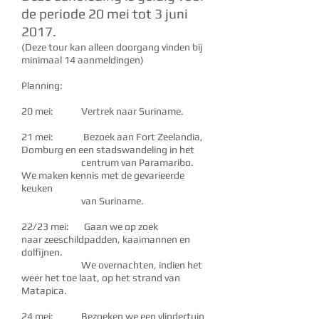
de periode 20 mei tot 3 juni
2017.
(Deze tour kan alleen doorgang vinden bij
minimaal 14 aanmeldingen)
Planning:
20 mei: Vertrek naar Suriname.
21 mei: Bezoek aan Fort Zeelandia,
Domburg en een stadswandeling in het
centrum van Paramaribo.
We maken kennis met de gevarieerde
keuken
van Suriname.
22/23 mei: Gaan we op zoek
naar zeeschildpadden, kaaimannen en
dolfijnen.
We overnachten, indien het
weer het toe laat, op het strand van
Matapica.
24 mei: Bezoeken we een vlindertuin